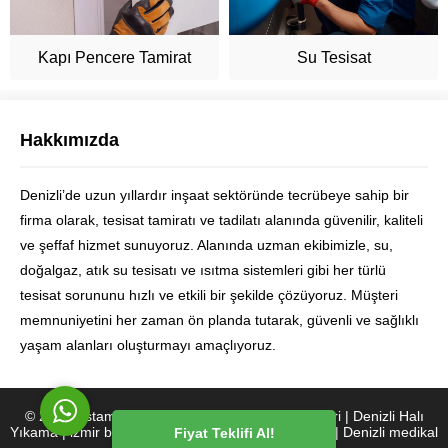
Kapı Pencere Tamirat
Su Tesisat
Hakkımızda
Denizli’de uzun yıllardır inşaat sektöründe tecrübeye sahip bir
Ustam Denizli
firma olarak, tesisat tamiratı ve tadilatı alanında güvenilir, kaliteli
ve şeffaf hizmet sunuyoruz. Alanında uzman ekibimizle, su,
doğalgaz, atık su tesisatı ve ısıtma sistemleri gibi her türlü
tesisat sorununu hızlı ve etkili bir şekilde çözüyoruz. Müşteri
memnuniyetini her zaman ön planda tutarak, güvenli ve sağlıklı
Cevap Yaz
yaşam alanları oluşturmayı amaçlıyoruz.
© 2025 Ustamdenizli.com |
Denizli Usta Hizmetleri
|
Denizli Halı
Yıkama
|
izmir burun estetiği
|
Denizli köpek eğitimi
|
Denizli medikal
Fiyat Teklifi Al!
masaj
|
Zihniminicindekiler