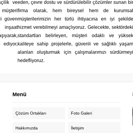
şçilik ve
eden, çevre dostu ve sürdürülebilir çözümler sunan bi
müşteri
firma olarak, hem bireysel hem de kurumsa
li güven
müşterilerimizin her türlü ihtiyacına en iyi şekild
, inşaat
hizmet verebilmeyi amaçlıyoruz. Gelecekte, sektördek
şıyarak,
standartları belirleyen, müşteri odaklı ve yükse
p ediyor,
kaliteye sahip projelerle, güvenli ve sağlıklı yaşa
alanları oluşturmak için çalışmalarımızı sürdürmey
hedefliyoruz.
Menü
Çözüm Ortakları
Foto Galeri
Hakkımızda
İletişim