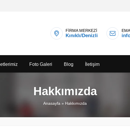
FİRMA MERKEZİ
EMA
Kınıklı/Denizli
inf
etlerimiz
Foto Galeri
Blog
İletişim
Hakkımızda
Anasayfa
»
Hakkımızda