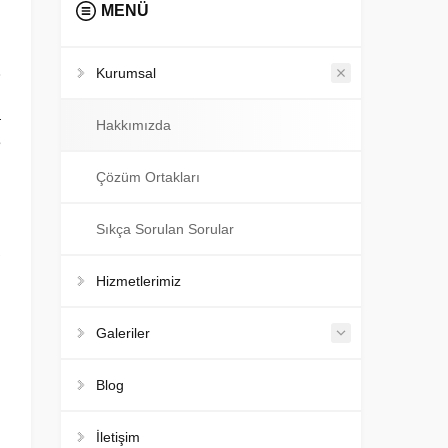
MENÜ
Kurumsal
a
Hakkımızda
e
ı
Çözüm Ortakları
Sıkça Sorulan Sorular
,
i
Hizmetlerimiz
Galeriler
ı
Blog
i
i
İletişim