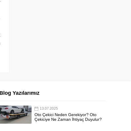
r
l
e
i
k
m
i
Blog Yazılarımız
13.07.2025
Oto Çekici Neden Gerekiyor? Oto
Çekiciye Ne Zaman İhtiyaç Duyulur?