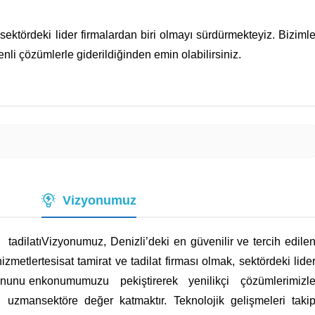
le sektördeki lider firmalardan biri olmayı sürdürmekteyiz. Biziml
enli çözümlerle giderildiğinden emin olabilirsiniz.
Vizyonumuz
tadilatı
Vizyonumuz, Denizli’deki en güvenilir ve tercih edile
izmetler
tesisat tamirat ve tadilat firması olmak, sektördeki lide
rununu en
konumumuzu pekiştirerek yenilikçi çözümlerimizl
da uzman
sektöre değer katmaktır. Teknolojik gelişmeleri taki