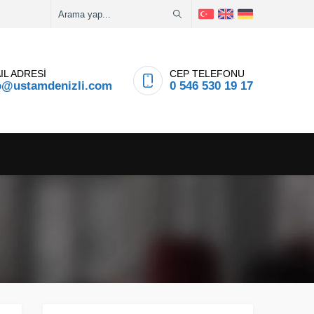
IL ADRESİ
CEP TELEFONU
o@ustamdenizli.com
0 546 530 19 17