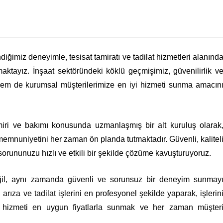
diğimiz deneyimle, tesisat tamiratı ve tadilat hizmetleri alanınd
aktayız. İnşaat sektöründeki köklü geçmişimiz, güvenilirlik v
l hem de kurumsal müşterilerimize en iyi hizmeti sunma amacın
amiri ve bakımı konusunda uzmanlaşmış bir alt kuruluş olarak
 memnuniyetini her zaman ön planda tutmaktadır. Güvenli, kalitel
t sorununuzu hızlı ve etkili bir şekilde çözüme kavuşturuyoruz.
eğil, aynı zamanda güvenli ve sorunsuz bir deneyim sunmay
ü arıza ve tadilat işlerini en profesyonel şekilde yaparak, işlerin
eli hizmeti en uygun fiyatlarla sunmak ve her zaman müşter