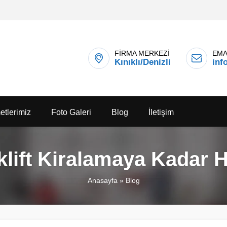
FİRMA MERKEZİ
EMA
Kınıklı/Denizli
inf
etlerimiz
Foto Galeri
Blog
İletişim
lift Kiralamaya Kadar H
Anasayfa
»
Blog