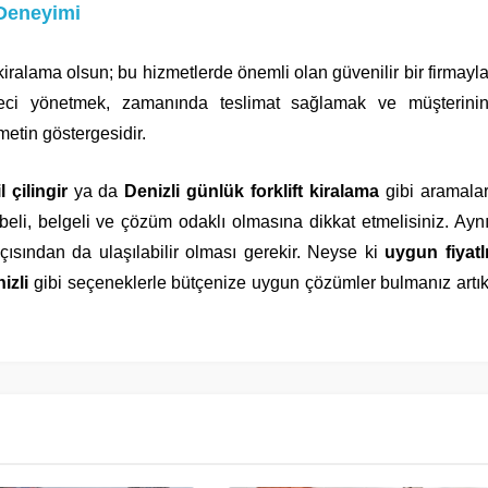
 Deneyimi
lift kiralama olsun; bu hizmetlerde önemli olan güvenilir bir firmayl
üreci yönetmek, zamanında teslimat sağlamak ve müşterini
metin göstergesidir.
l çilingir
ya da
Denizli günlük forklift kiralama
gibi aramala
beli, belgeli ve çözüm odaklı olmasına dikkat etmelisiniz. Ayn
ısından da ulaşılabilir olması gerekir. Neyse ki
uygun fiyatl
izli
gibi seçeneklerle bütçenize uygun çözümler bulmanız artı