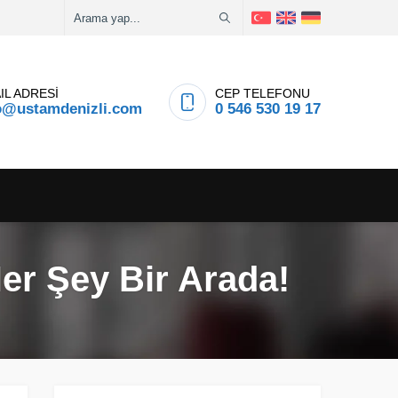
IL ADRESİ
CEP TELEFONU
o@ustamdenizli.com
0 546 530 19 17
er Şey Bir Arada!